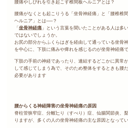
腰痛やしびれを引き起こす椎間板ヘルニアとは？
腰痛がなくとも起こりうる「坐骨神経痛」と「腰椎椎
ヘルニア」とは──？
「
坐骨神経痛
」という言葉を聞いたことがある人は多
ではないでしょうか。
お尻の部分からふくらはぎを経由して通っている坐骨
を中心に、下肢に痛みや痺れを感じるのが坐骨神経痛
下肢の手前の神経であったり、連結するどこかに異常
して感じてしまう為で、そのため整体をするときも腰
必要があります
腰からくる神経障害の坐骨神経痛の原因
脊柱管狭窄症、分離辷り（すべり）症、仙腸関節炎、
りますが、多くの人の坐骨神経痛の主な原因となって