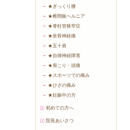
★ぎっくり腰
★椎間板ヘルニア
★脊柱管狭窄症
★坐骨神経痛
★五十肩
★自律神経障害
★肩こり・頭痛
★スポーツでの痛み
★ひざの痛み
★妊娠中の方
初めての方へ
院長あいさつ