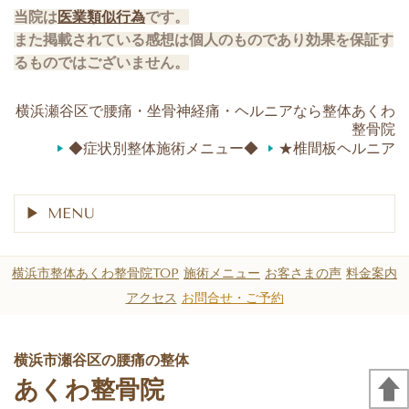
当院は
医業類似行為
です。
また掲載されている感想は個人のものであり効果を保証す
るものではございません。
shiya.fujii(´∀｀)(@akwa.seikotin)がシェアした投稿
横浜瀬谷区で腰痛・坐骨神経痛・ヘルニアなら整体あくわ
整骨院
◆症状別整体施術メニュー◆
★椎間板ヘルニア
MENU
横浜市整体あくわ整骨院TOP
施術メニュー
お客さまの声
料金案内
アクセス
お問合せ・ご予約
横浜市瀬谷区の腰痛の整体
あくわ整骨院