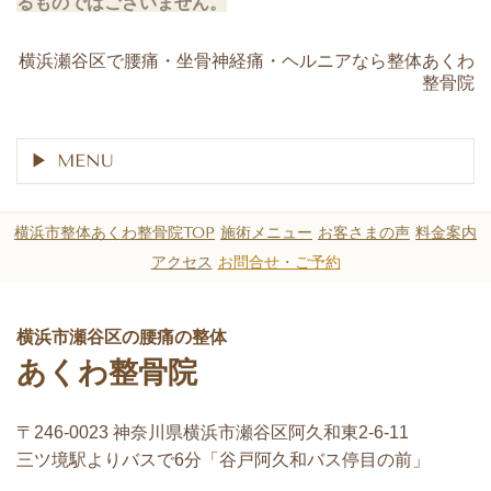
るものではございません。
shiya.fujii(´∀｀)(@akwa.seikotin)がシェアした投稿
横浜瀬谷区で腰痛・坐骨神経痛・ヘルニアなら整体あくわ
整骨院
MENU
横浜市整体あくわ整骨院TOP
施術メニュー
お客さまの声
料金案内
アクセス
お問合せ・ご予約
横浜市瀬谷区の腰痛の整体
あくわ整骨院
〒246-0023 神奈川県横浜市瀬谷区阿久和東2-6-11
三ツ境駅よりバスで6分「谷戸阿久和バス停目の前」