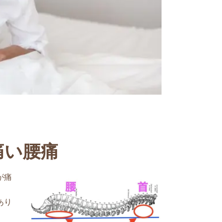
痛い腰痛
が痛
あり