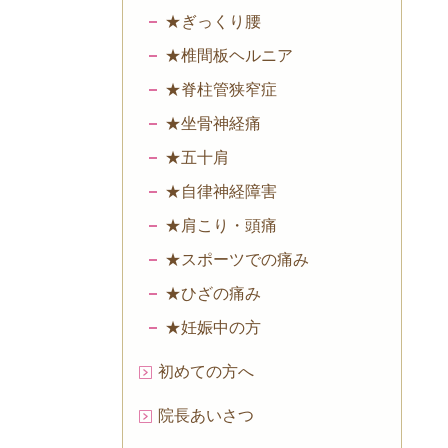
★ぎっくり腰
★椎間板ヘルニア
★脊柱管狭窄症
★坐骨神経痛
★五十肩
★自律神経障害
★肩こり・頭痛
★スポーツでの痛み
★ひざの痛み
★妊娠中の方
初めての方へ
院長あいさつ