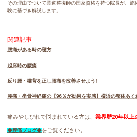
その理由でついて柔道整復師の国家資格を持つ院長が、施
験に基づき解説します。
関連記事
腰痛がある時の寝方
起床時の腰痛
反り腰・猫背を正し腰痛を改善させよう!
腰痛・坐骨神経痛の【96％が効果を実感】横浜の整体あく
痛みやしびれで悩まれている方は、
業界歴20年以
をご覧ください。
◆腰痛ブログ◆