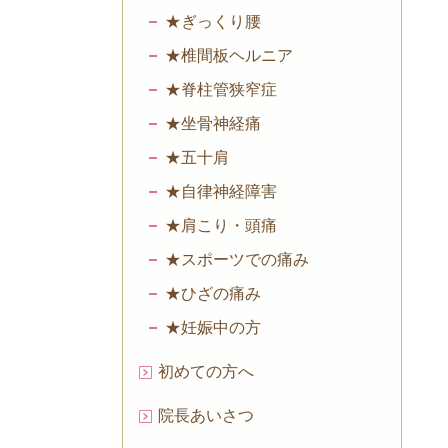
★ぎっくり腰
★椎間板ヘルニア
★脊柱管狭窄症
★坐骨神経痛
★五十肩
★自律神経障害
★肩こり・頭痛
★スポーツでの痛み
★ひざの痛み
★妊娠中の方
初めての方へ
院長あいさつ