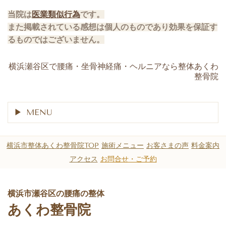
当院は
医業類似行為
です。
また掲載されている感想は個人のものであり効果を保証す
るものではございません。
shiya.fujii(´∀｀)(@akwa.seikotin)がシェアした投稿
横浜瀬谷区で腰痛・坐骨神経痛・ヘルニアなら整体あくわ
整骨院
MENU
横浜市整体あくわ整骨院TOP
施術メニュー
お客さまの声
料金案内
アクセス
お問合せ・ご予約
横浜市瀬谷区の腰痛の整体
あくわ整骨院