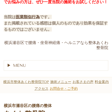
でお悩みの方は、ぜひ一度当院の施術をお試しください！
当院は
医業類似行為
です。
また掲載されている感想は個人のものであり効果を保証す
るものではございません。
shiya.fujii(´∀｀)(@akwa.seikotin)がシェアした投稿
横浜瀬谷区で腰痛・坐骨神経痛・ヘルニアなら整体あくわ
整骨院
MENU
横浜市整体あくわ整骨院TOP
施術メニュー
お客さまの声
料金案内
アクセス
お問合せ・ご予約
横浜市瀬谷区の腰痛の整体